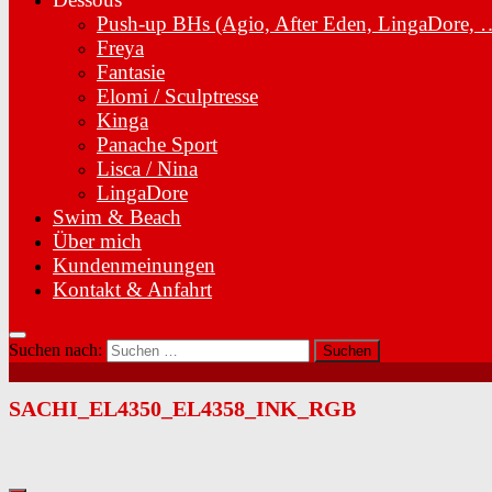
Push-up BHs (Agio, After Eden, LingaDore, 
Freya
Fantasie
Elomi / Sculptresse
Kinga
Panache Sport
Lisca / Nina
LingaDore
Swim & Beach
Über mich
Kundenmeinungen
Kontakt & Anfahrt
Suchen nach:
SACHI_EL4350_EL4358_INK_RGB