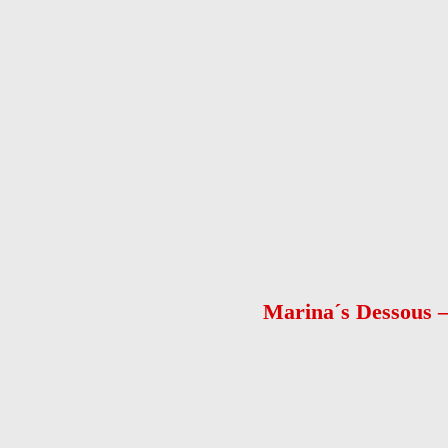
Nachname
*
Telefon
*
E-Mail
Nachricht
*
Kontaktaufnahme
*
bitte E-Mail senden
bitte anrufen
Captcha
Nachricht senden
Marina´s Dessous –