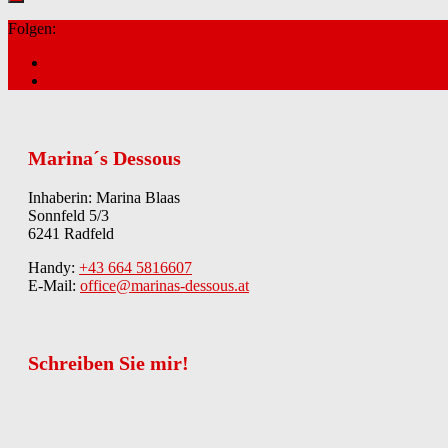
Folgen:
Marina´s Dessous
Inhaberin: Marina Blaas
Sonnfeld 5/3
6241 Radfeld
Handy:
+43 664 5816607
E-Mail:
office@marinas-dessous.at
Schreiben Sie mir!
Kontakt
Anrede
Vorname
*