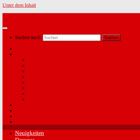
Unter dem Inhalt
Marina´s Dessous in Radfeld
Suchen nach:
Neuigkeiten
Dessous
Push-up BHs (Agio, After Eden, LingaDore, …)
Freya
Fantasie
Elomi / Sculptresse
Kinga
Panache Sport
Lisca / Nina
LingaDore
Swim & Beach
Über mich
Kundenmeinungen
Kontakt & Anfahrt
Neuigkeiten
Dessous