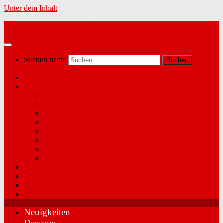
Unter dem Inhalt
Marina´s Dessous in Radfeld
Suchen nach:
Neuigkeiten
Dessous
Push-up BHs (Agio, After Eden, LingaDore, …)
Freya
Fantasie
Elomi / Sculptresse
Kinga
Panache Sport
Lisca / Nina
LingaDore
Swim & Beach
Über mich
Kundenmeinungen
Kontakt & Anfahrt
Neuigkeiten
Dessous