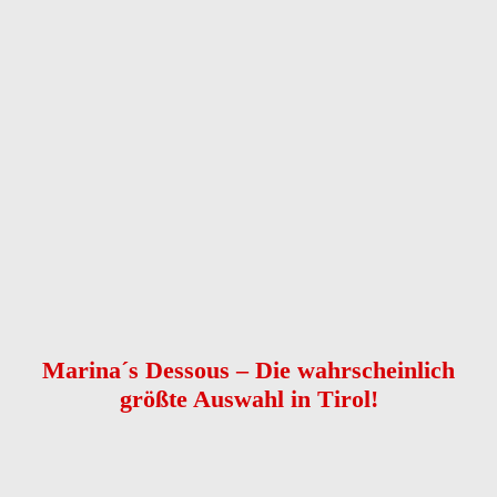
Anrede
Vorname
*
Nachname
*
Telefon
*
E-Mail
Nachricht
*
Kontaktaufnahme
*
bitte E-Mail senden
bitte anrufen
Captcha
Nachricht senden
Marina´s Dessous – Die wahrscheinlich
größte Auswahl in Tirol!