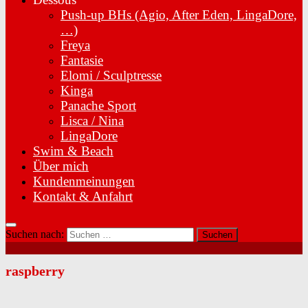
Push-up BHs (Agio, After Eden, LingaDore,
…)
Freya
Fantasie
Elomi / Sculptresse
Kinga
Panache Sport
Lisca / Nina
LingaDore
Swim & Beach
Über mich
Kundenmeinungen
Kontakt & Anfahrt
Suchen nach:
raspberry