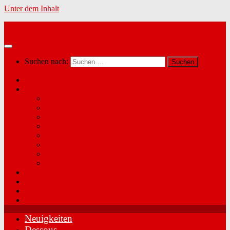
Unter dem Inhalt
Marina´s Dessous in Radfeld
Suchen nach:
Neuigkeiten
Dessous
Push-up BHs (Agio, After Eden, LingaDore, …)
Freya
Fantasie
Elomi / Sculptresse
Kinga
Panache Sport
Lisca / Nina
LingaDore
Swim & Beach
Über mich
Kundenmeinungen
Kontakt & Anfahrt
Neuigkeiten
Dessous