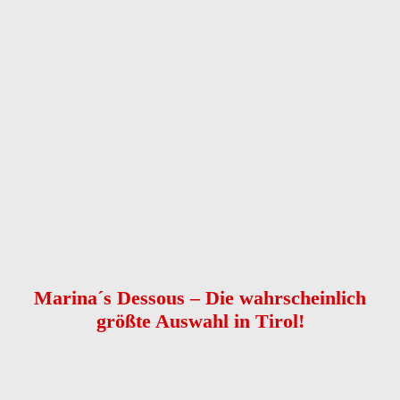
Anrede
Vorname
*
Nachname
*
Telefon
*
E-Mail
Nachricht
*
Kontaktaufnahme
*
bitte E-Mail senden
bitte anrufen
Captcha
Nachricht senden
Marina´s Dessous – Die wahrscheinlich
größte Auswahl in Tirol!