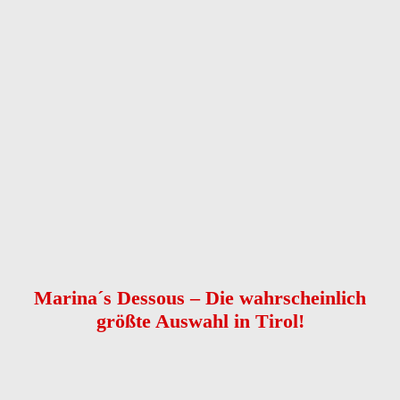
Anrede
Vorname
*
Nachname
*
Telefon
*
E-Mail
Nachricht
*
Kontaktaufnahme
*
bitte E-Mail senden
bitte anrufen
Captcha
Nachricht senden
Marina´s Dessous – Die wahrscheinlich
größte Auswahl in Tirol!