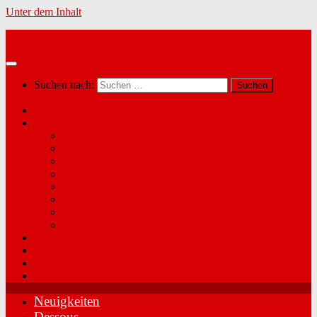
Unter dem Inhalt
Marina´s Dessous in Radfeld
Suchen nach:
Neuigkeiten
Dessous
Push-up BHs (Agio, After Eden, LingaDore, …)
Freya
Fantasie
Elomi / Sculptresse
Kinga
Panache Sport
Lisca / Nina
LingaDore
Swim & Beach
Über mich
Kundenmeinungen
Kontakt & Anfahrt
Neuigkeiten
Dessous