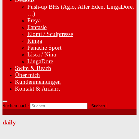
Push-up BHs (Agio, After Eden, LingaDore,
…)
Freya
Fantasie
Elomi / Sculptresse
Kinga
Panache Sport
Lisca / Nina
LingaDore
Swim & Beach
Über mich
Kundenmeinungen
Kontakt & Anfahrt
Suchen nach:
daily