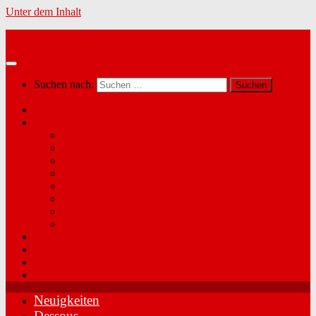
Unter dem Inhalt
Marina´s Dessous in Radfeld
Suchen nach:
Neuigkeiten
Dessous
Push-up BHs (Agio, After Eden, LingaDore, …)
Freya
Fantasie
Elomi / Sculptresse
Kinga
Panache Sport
Lisca / Nina
LingaDore
Swim & Beach
Über mich
Kundenmeinungen
Kontakt & Anfahrt
Neuigkeiten
Dessous