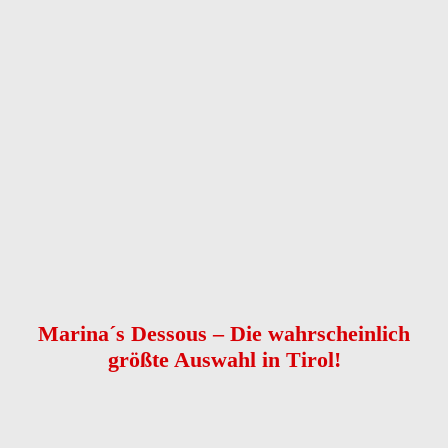
Anrede
Vorname
*
Nachname
*
Telefon
*
E-Mail
Nachricht
*
Kontaktaufnahme
*
bitte E-Mail senden
bitte anrufen
Captcha
Nachricht senden
Marina´s Dessous – Die wahrscheinlich
größte Auswahl in Tirol!