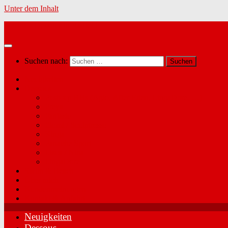
Unter dem Inhalt
Marina´s Dessous in Radfeld
Suchen nach:
Neuigkeiten
Dessous
Push-up BHs (Agio, After Eden, LingaDore, …)
Freya
Fantasie
Elomi / Sculptresse
Kinga
Panache Sport
Lisca / Nina
LingaDore
Swim & Beach
Über mich
Kundenmeinungen
Kontakt & Anfahrt
Neuigkeiten
Dessous