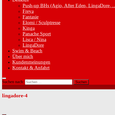
Push-up BHs (Agio, After Eden, LingaDore, 
Freya
Fantasie
Elomi / Sculptresse
Kinga
Panache Sport
Lisca / Nina
LingaDore
Swim & Beach
Über mich
Kundenmeinungen
Kontakt & Anfahrt
Suchen nach:
lingadore-4