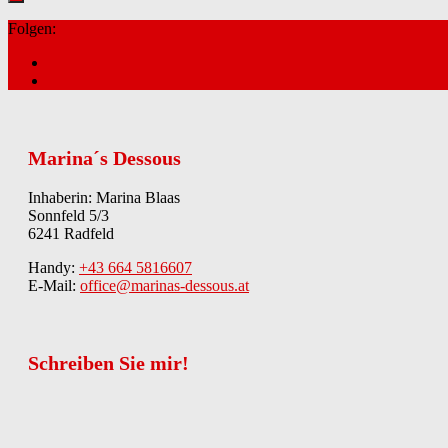
Folgen:
Marina´s Dessous
Inhaberin: Marina Blaas
Sonnfeld 5/3
6241 Radfeld
Handy:
+43 664 5816607
E-Mail:
office@marinas-dessous.at
Schreiben Sie mir!
Kontakt
Anrede
Vorname
*