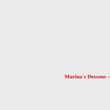
Nachname
*
Telefon
*
E-Mail
Nachricht
*
Kontaktaufnahme
*
bitte E-Mail senden
bitte anrufen
Captcha
Nachricht senden
Marina´s Dessous –