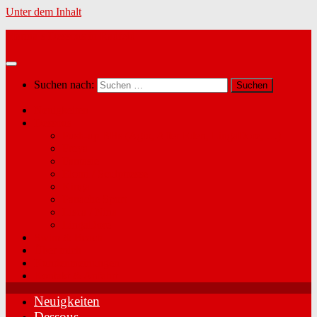
Unter dem Inhalt
Marina´s Dessous in Radfeld
Suchen nach:
Neuigkeiten
Dessous
Push-up BHs (Agio, After Eden, LingaDore, …)
Freya
Fantasie
Elomi / Sculptresse
Kinga
Panache Sport
Lisca / Nina
LingaDore
Swim & Beach
Über mich
Kundenmeinungen
Kontakt & Anfahrt
Neuigkeiten
Dessous