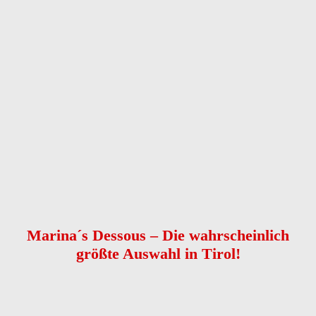
Anrede
Vorname
*
Nachname
*
Telefon
*
E-Mail
Nachricht
*
Kontaktaufnahme
*
bitte E-Mail senden
bitte anrufen
Captcha
Nachricht senden
Marina´s Dessous – Die wahrscheinlich
größte Auswahl in Tirol!