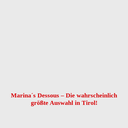
Anrede
Vorname
*
Nachname
*
Telefon
*
E-Mail
Nachricht
*
Kontaktaufnahme
*
bitte E-Mail senden
bitte anrufen
Captcha
Nachricht senden
Marina´s Dessous – Die wahrscheinlich
größte Auswahl in Tirol!