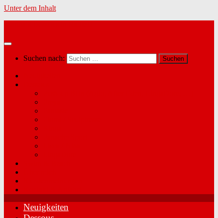
Unter dem Inhalt
Marina´s Dessous in Radfeld
Suchen nach:
Neuigkeiten
Dessous
Push-up BHs (Agio, After Eden, LingaDore, …)
Freya
Fantasie
Elomi / Sculptresse
Kinga
Panache Sport
Lisca / Nina
LingaDore
Swim & Beach
Über mich
Kundenmeinungen
Kontakt & Anfahrt
Neuigkeiten
Dessous