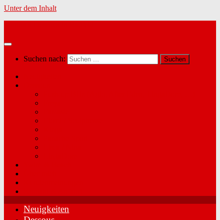
Unter dem Inhalt
Marina´s Dessous in Radfeld
Suchen nach:
Neuigkeiten
Dessous
Push-up BHs (Agio, After Eden, LingaDore, …)
Freya
Fantasie
Elomi / Sculptresse
Kinga
Panache Sport
Lisca / Nina
LingaDore
Swim & Beach
Über mich
Kundenmeinungen
Kontakt & Anfahrt
Neuigkeiten
Dessous