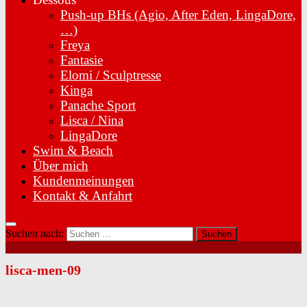
Push-up BHs (Agio, After Eden, LingaDore,
…)
Freya
Fantasie
Elomi / Sculptresse
Kinga
Panache Sport
Lisca / Nina
LingaDore
Swim & Beach
Über mich
Kundenmeinungen
Kontakt & Anfahrt
Suchen nach:
lisca-men-09