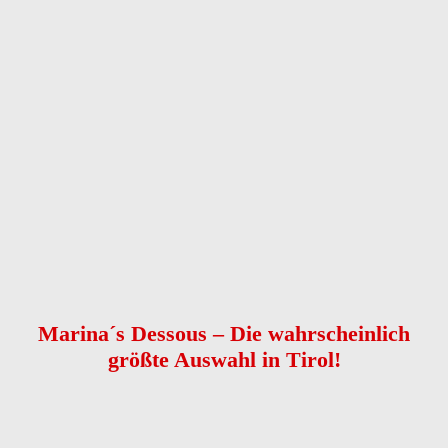
Anrede
Vorname
*
Nachname
*
Telefon
*
E-Mail
Nachricht
*
Kontaktaufnahme
*
bitte E-Mail senden
bitte anrufen
Captcha
Nachricht senden
Marina´s Dessous – Die wahrscheinlich
größte Auswahl in Tirol!