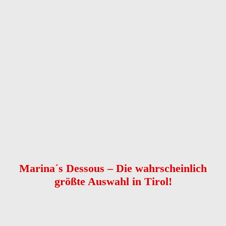
Anrede
Vorname
*
Nachname
*
Telefon
*
E-Mail
Nachricht
*
Kontaktaufnahme
*
bitte E-Mail senden
bitte anrufen
Captcha
Nachricht senden
Marina´s Dessous – Die wahrscheinlich
größte Auswahl in Tirol!