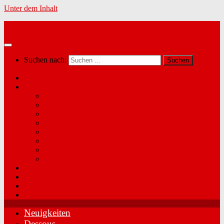
Unter dem Inhalt
Marina´s Dessous in Radfeld
Suchen nach:
Neuigkeiten
Dessous
Push-up BHs (Agio, After Eden, LingaDore, …)
Freya
Fantasie
Elomi / Sculptresse
Kinga
Panache Sport
Lisca / Nina
LingaDore
Swim & Beach
Über mich
Kundenmeinungen
Kontakt & Anfahrt
Neuigkeiten
Dessous