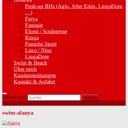
Push-up BHs (Agio, After Eden, LingaDore,
…)
Freya
Fantasie
Elomi / Sculptresse
Kinga
Panache Sport
Lisca / Nina
LingaDore
Swim & Beach
Über mich
Kundenmeinungen
Kontakt & Anfahrt
Suchen nach:
swim-alanya