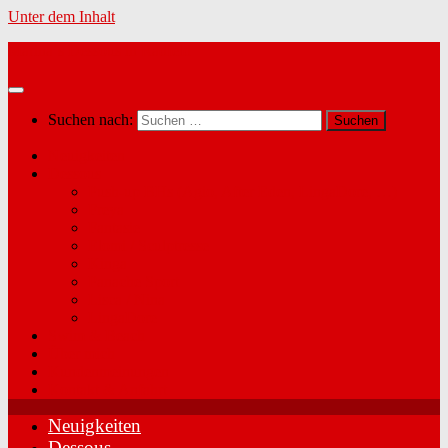
Unter dem Inhalt
Marina´s Dessous in Radfeld
Suchen nach:
Neuigkeiten
Dessous
Push-up BHs (Agio, After Eden, LingaDore, …)
Freya
Fantasie
Elomi / Sculptresse
Kinga
Panache Sport
Lisca / Nina
LingaDore
Swim & Beach
Über mich
Kundenmeinungen
Kontakt & Anfahrt
Neuigkeiten
Dessous