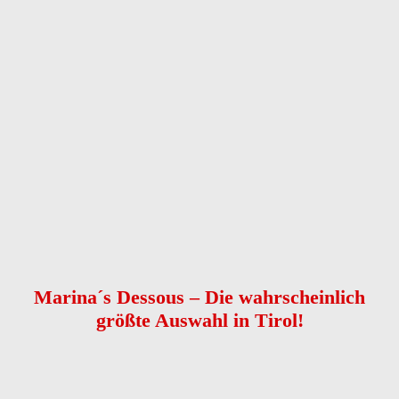
Anrede
Vorname
*
Nachname
*
Telefon
*
E-Mail
Nachricht
*
Kontaktaufnahme
*
bitte E-Mail senden
bitte anrufen
Captcha
Nachricht senden
Marina´s Dessous – Die wahrscheinlich
größte Auswahl in Tirol!