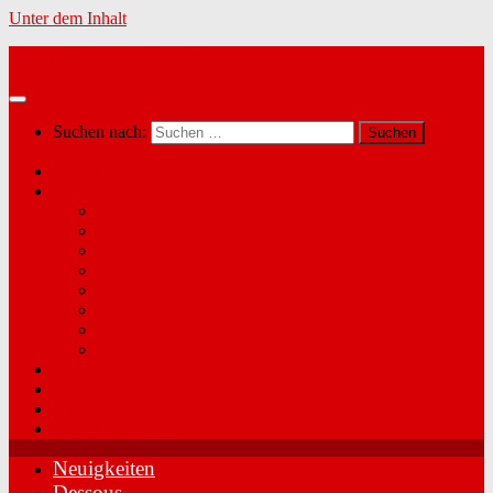
Unter dem Inhalt
Marina´s Dessous in Radfeld
Suchen nach:
Neuigkeiten
Dessous
Push-up BHs (Agio, After Eden, LingaDore, …)
Freya
Fantasie
Elomi / Sculptresse
Kinga
Panache Sport
Lisca / Nina
LingaDore
Swim & Beach
Über mich
Kundenmeinungen
Kontakt & Anfahrt
Neuigkeiten
Dessous