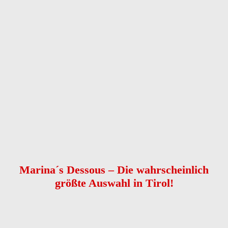
Anrede
Vorname
*
Nachname
*
Telefon
*
E-Mail
Nachricht
*
Kontaktaufnahme
*
bitte E-Mail senden
bitte anrufen
Captcha
Nachricht senden
Marina´s Dessous – Die wahrscheinlich
größte Auswahl in Tirol!